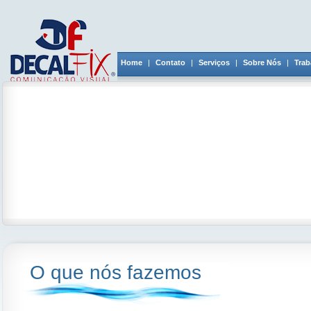
Home
|
Contato
|
Serviços
|
Sobre Nós
|
Trab
O que nós fazemos